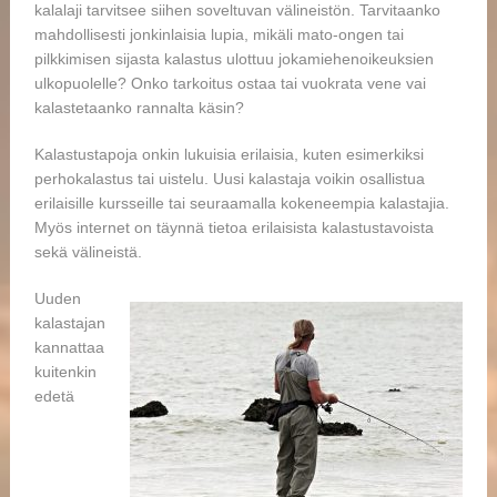
kalalaji tarvitsee siihen soveltuvan välineistön. Tarvitaanko
mahdollisesti jonkinlaisia lupia, mikäli mato-ongen tai
pilkkimisen sijasta kalastus ulottuu jokamiehenoikeuksien
ulkopuolelle? Onko tarkoitus ostaa tai vuokrata vene vai
kalastetaanko rannalta käsin?
Kalastustapoja onkin lukuisia erilaisia, kuten esimerkiksi
perhokalastus tai uistelu. Uusi kalastaja voikin osallistua
erilaisille kursseille tai seuraamalla kokeneempia kalastajia.
Myös internet on täynnä tietoa erilaisista kalastustavoista
sekä välineistä.
Uuden
kalastajan
kannattaa
kuitenkin
edetä