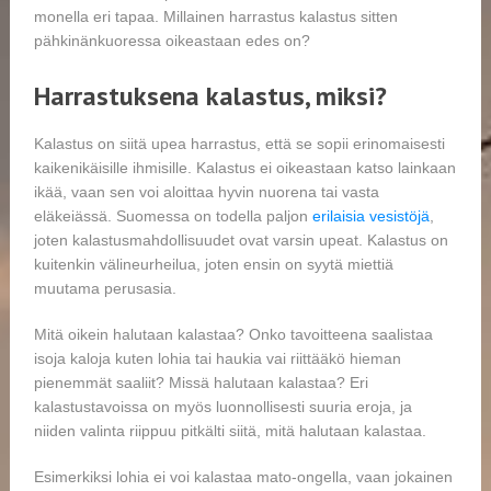
monella eri tapaa. Millainen harrastus kalastus sitten
pähkinänkuoressa oikeastaan edes on?
Harrastuksena kalastus, miksi?
Kalastus on siitä upea harrastus, että se sopii erinomaisesti
kaikenikäisille ihmisille. Kalastus ei oikeastaan katso lainkaan
ikää, vaan sen voi aloittaa hyvin nuorena tai vasta
eläkeiässä. Suomessa on todella paljon
erilaisia vesistöjä
,
joten kalastusmahdollisuudet ovat varsin upeat. Kalastus on
kuitenkin välineurheilua, joten ensin on syytä miettiä
muutama perusasia.
Mitä oikein halutaan kalastaa? Onko tavoitteena saalistaa
isoja kaloja kuten lohia tai haukia vai riittääkö hieman
pienemmät saaliit? Missä halutaan kalastaa? Eri
kalastustavoissa on myös luonnollisesti suuria eroja, ja
niiden valinta riippuu pitkälti siitä, mitä halutaan kalastaa.
Esimerkiksi lohia ei voi kalastaa mato-ongella, vaan jokainen