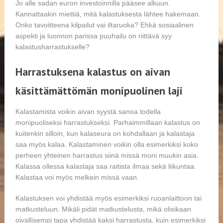
Jo alle sadan euron investoinnilla pääsee alkuun.
Kannattaakin miettiä, mitä kalastuksesta lähtee hakemaan.
Onko tavoitteena kilpailut vai iltaruoka? Ehkä sosiaalinen
aspekti ja luonnon parissa puuhailu on riittävä syy
kalastusharrastukselle?
Harrastuksena kalastus on aivan
käsittämättömän monipuolinen laji
Kalastamista voikin aivan syystä sanoa todella
monipuoliseksi harrastukseksi. Parhaimmillaan kalastus on
kuitenkin silloin, kun kalaseura on kohdallaan ja kalastaja
saa myös kalaa. Kalastaminen voikin olla esimerkiksi koko
perheen yhteinen harrastus siinä missä moni muukin asia.
Kalassa ollessa kalastaja saa raitista ilmaa sekä liikuntaa.
Kalastaa voi myös melkein missä vaan.
Kalastuksen voi yhdistää myös esimerkiksi ruoanlaittoon tai
matkusteluun. Mikäli pidät matkustelusta, mikä olisikaan
oivallisempi tapa yhdistää kaksi harrastusta, kuin esimerkiksi