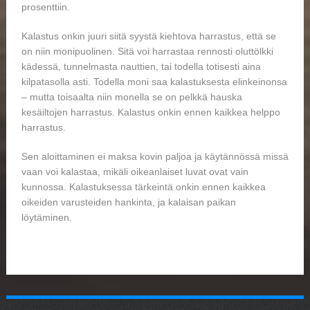
prosenttiin.
Kalastus onkin juuri siitä syystä kiehtova harrastus, että se
on niin monipuolinen. Sitä voi harrastaa rennosti oluttölkki
kädessä, tunnelmasta nauttien, tai todella totisesti aina
kilpatasolla asti. Todella moni saa kalastuksesta elinkeinonsa
– mutta toisaalta niin monella se on pelkkä hauska
kesäiltojen harrastus. Kalastus onkin ennen kaikkea helppo
harrastus.
Sen aloittaminen ei maksa kovin paljoa ja käytännössä missä
vaan voi kalastaa, mikäli oikeanlaiset luvat ovat vain
kunnossa. Kalastuksessa tärkeintä onkin ennen kaikkea
oikeiden varusteiden hankinta, ja kalaisan paikan
löytäminen.