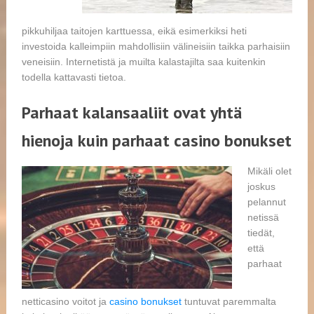
pikkuhiljaa taitojen karttuessa, eikä esimerkiksi heti
investoida kalleimpiin mahdollisiin välineisiin taikka parhaisiin
veneisiin. Internetistä ja muilta kalastajilta saa kuitenkin
todella kattavasti tietoa.
Parhaat kalansaaliit ovat yhtä
hienoja kuin parhaat casino bonukset
Mikäli olet
joskus
pelannut
netissä
tiedät,
että
parhaat
netticasino voitot ja
casino bonukset
tuntuvat paremmalta