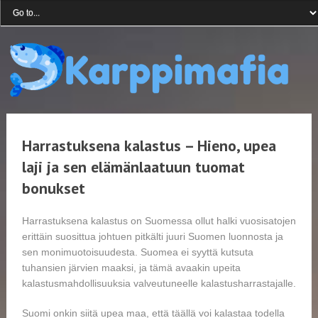
Harrastuksena kalastus – Hieno, upea
laji ja sen elämänlaatuun tuomat
bonukset
Harrastuksena kalastus on Suomessa ollut halki vuosisatojen
erittäin suosittua johtuen pitkälti juuri Suomen luonnosta ja
sen monimuotoisuudesta. Suomea ei syyttä kutsuta
tuhansien järvien maaksi, ja tämä avaakin upeita
kalastusmahdollisuuksia valveutuneelle kalastusharrastajalle.
Suomi onkin siitä upea maa, että täällä voi kalastaa todella