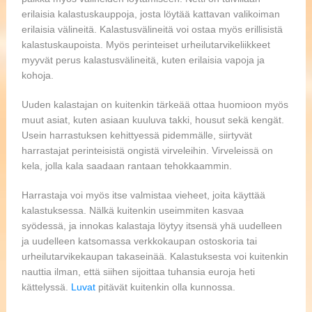
erilaisia kalastuskauppoja, josta löytää kattavan valikoiman
erilaisia välineitä. Kalastusvälineitä voi ostaa myös erillisistä
kalastuskaupoista. Myös perinteiset urheilutarvikeliikkeet
myyvät perus kalastusvälineitä, kuten erilaisia vapoja ja
kohoja.
Uuden kalastajan on kuitenkin tärkeää ottaa huomioon myös
muut asiat, kuten asiaan kuuluva takki, housut sekä kengät.
Usein harrastuksen kehittyessä pidemmälle, siirtyvät
harrastajat perinteisistä ongistä virveleihin. Virveleissä on
kela, jolla kala saadaan rantaan tehokkaammin.
Harrastaja voi myös itse valmistaa vieheet, joita käyttää
kalastuksessa. Nälkä kuitenkin useimmiten kasvaa
syödessä, ja innokas kalastaja löytyy itsensä yhä uudelleen
ja uudelleen katsomassa verkkokaupan ostoskoria tai
urheilutarvikekaupan takaseinää. Kalastuksesta voi kuitenkin
nauttia ilman, että siihen sijoittaa tuhansia euroja heti
kättelyssä.
Luvat
pitävät kuitenkin olla kunnossa.