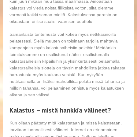
kuin juuri mikään muu tässä maailmassa. Ainoastaan
kalastus voi viedä noista fiiliksistä voiton, siitä olemme
varmasti kaikki samaa mieltä. Kalastuksessa parasta on
oikeastaan ei itse saalis, vaan sen odottelu.
Samanlaista tuntemusta voit kokea myös nettikasinoilla
pelatessasi. Siellä muuten on toisinaan tarjolla mahtavia
kampanjoita myös kalastusaiheisiin peleihin! Meidänkin
toimituksemme on osallistunut näihin: osallistumalla
kalastusaiheisiin kilpailuihin ja yksinkertaisesti pelaamalla
kalastusaiheisia slotteja on täysin mahdollista jatkaa rakasta
harrastusta myös kaukana vesistä. Kun nykyään
nettikasinoilla on lisäksi mahdollitsa pelata missä tahansa ja
milloin tahansa, voi pelaaminen onnistua myös kalastuksen
aikana ja sen välissä.
Kalastus – mistä hankkia välineet?
Kun ollaan päätetty mitä kalastetaan ja missä kalastetaan,
tarvitaan luonnollisesti välineet. Internet on erinomainen
paikka myös välineiden löytämiseen. Netti on tulvillaan