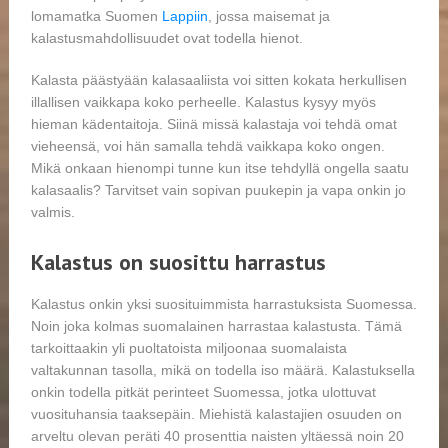
lomamatka Suomen
Lappiin
, jossa maisemat ja
kalastusmahdollisuudet ovat todella hienot.
Kalasta päästyään kalasaaliista voi sitten kokata herkullisen
illallisen vaikkapa koko perheelle. Kalastus kysyy myös
hieman kädentaitoja. Siinä missä kalastaja voi tehdä omat
vieheensä, voi hän samalla tehdä vaikkapa koko ongen.
Mikä onkaan hienompi tunne kun itse tehdyllä ongella saatu
kalasaalis? Tarvitset vain sopivan puukepin ja vapa onkin jo
valmis.
Kalastus on suosittu harrastus
Kalastus onkin yksi suosituimmista harrastuksista Suomessa.
Noin joka kolmas suomalainen harrastaa kalastusta. Tämä
tarkoittaakin yli puoltatoista miljoonaa suomalaista
valtakunnan tasolla, mikä on todella iso määrä. Kalastuksella
onkin todella pitkät perinteet Suomessa, jotka ulottuvat
vuosituhansia taaksepäin. Miehistä kalastajien osuuden on
arveltu olevan peräti 40 prosenttia naisten yltäessä noin 20